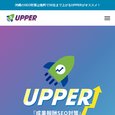
沖縄のSEO対策は無料で30位まで上がるUPPERがオススメ！